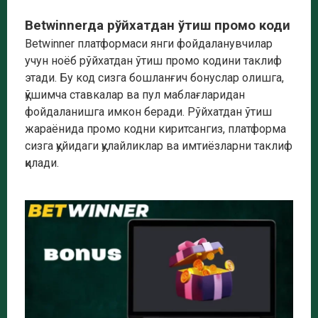
Betwinnerда рўйхатдан ўтиш промо коди
Betwinner платформаси янги фойдаланувчилар
учун ноёб рўйхатдан ўтиш промо кодини таклиф
этади. Бу код сизга бошланғич бонуслар олишга,
қўшимча ставкалар ва пул маблағларидан
фойдаланишга имкон беради. Рўйхатдан ўтиш
жараёнида промо кодни киритсангиз, платформа
сизга қуйидаги қулайликлар ва имтиёзларни таклиф
қилади.