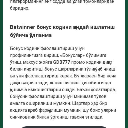
платформанинг энг содда ва қулай томонларидан
биридир.
Betwinner бонус кодини қандай ишлатиш
бўйича қўлланма
Бонус кодини фаоллаштириш учун
профилингизга кириш, «Бонуслар» бўлимига
ўтиш, махсус жойга
GDB777
промо кодини диққат
билан киритиш, бонус шартларини тўлиқ ўқиб чиқиш
ва уни фаоллаштириш керак. Бу жараён бир неча
дақиқа вақтни олади, лекин сизнинг ҳисобингизда
қўшимча имкониятларни очади. Баъзи ҳолатларда,
бонусни фаоллаштириш учун минимал тўлов
амалга оширилиши мумкин. Шартлар ҳар бир
акцияга қараб фарқ қилиши мумкин, шу боис уларни
синчковлик билан ўрганиш тавсия этилади.