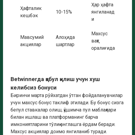
Ҳар ҳафта
Ҳафталик
10-15%
янгиланад
кешбэк
и
Махсус
Мавсумий
Алоҳида
вақт
акциялар
шартлар
оралиғида
Betwinnerда қабул қилиш учун хуш
келибсиз бонуси
Биринчи марта рўйхатдан ўтган фойдаланувчилар
учун махсус бонус таклиф этилади. Бу бонус сизга
бепул ставкалар олиш, қўшимча пул маблақлари
билан ишлаш ва платформанинг барча
имкониятларини тўлиқ англашга ёрдам беради.
Махсус акциялар доимо янгиланиб туради.