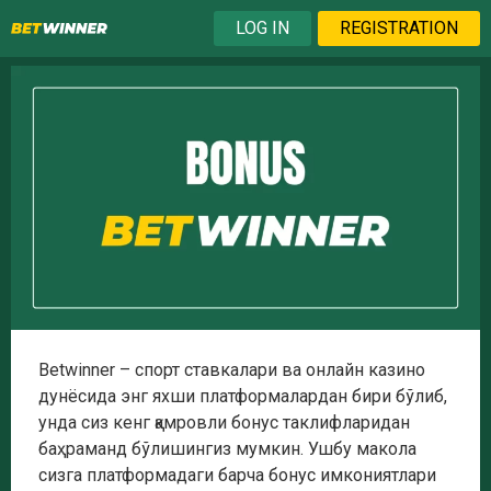
LOG IN
REGISTRATION
Betwinner – спорт ставкалари ва онлайн казино
дунёсида энг яхши платформалардан бири бўлиб,
унда сиз кенг қамровли бонус таклифларидан
баҳраманд бўлишингиз мумкин. Ушбу макола
сизга платформадаги барча бонус имкониятлари