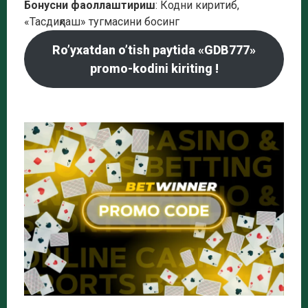
Бонусни фаоллаштириш
: Кодни киритиб,
«Тасдиқлаш» тугмасини босинг
Ro’yxatdan o’tish paytida «GDB777»
promo-kodini kiriting !